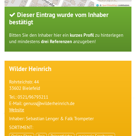
©
OpenStreetMap
contributors.
Dieser Eintrag wurde vom Inhaber
bestätigt
Bitten Sie den Inhaber hier ein
kurzes Profil
zu hinterlegen
und mindestens
drei Referenzen
anzugeben!
Wilder Heinrich
Rohrteichstr. 44
33602 Bielefeld
Tel.:
0521/96793211
E-Mail: genuss
wilderheinrich.de
Website
Inhaber: Sebastian Lenger & Falk Trompeter
SORTIMENT:
Online Shop
Reis
Präsentkörbe
regionale Frischware