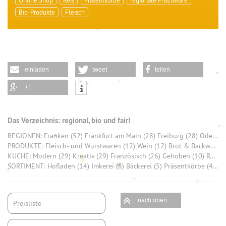
Bio-Produkte
Fleisch
einladen
tweet
teilen
+1
Das Verzeichnis: regional, bio und fair!
REGIONEN: Franken (52) Frankfurt am Main (28) Freiburg (28) Odenwald (26) Saarland (26) München (20) Tuttlingen (20) Allgäu (19) Hohenlohekreis (17) Stuttgart (16)
PRODUKTE: Fleisch- und Wurstwaren (12) Wein (12) Brot & Backwaren (9) Honig (7) Käse (6) Bier (6) Schokolade (6) Gemüse (5) Eier (5) Rind (4)
KÜCHE: Modern (29) Kreativ (29) Französisch (26) Gehoben (10) Regional Deutsch (7) Traditionell (4) Europäisch (2) Klassisch (2) Asiatisch (1) HartKernHessisch (1)
SORTIMENT: Hofladen (14) Imkerei (8) Bäckerei (5) Präsentkörbe (4) Bio-Produkte (4) Weingut (4) Bio Brot (3) Bio-Gemüse (3) Fleisch (3) regionale Frischware (3)
nach oben
Preisliste