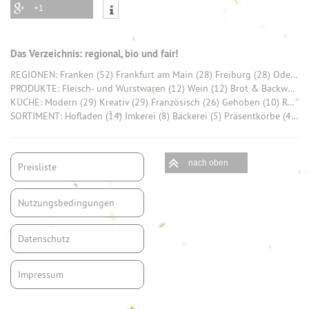
+1
Das Verzeichnis: regional, bio und fair!
REGIONEN: Franken (52) Frankfurt am Main (28) Freiburg (28) Odenwald (26) Saarland (26) München (20) Tuttlingen (20) Allgäu (19) Hohenlohekreis (17) Stuttgart (16)
PRODUKTE: Fleisch- und Wurstwaren (12) Wein (12) Brot & Backwaren (9) Honig (7) Käse (6) Bier (6) Schokolade (6) Gemüse (5) Eier (5) Rind (4)
KÜCHE: Modern (29) Kreativ (29) Französisch (26) Gehoben (10) Regional Deutsch (7) Traditionell (4) Europäisch (2) Klassisch (2) Asiatisch (1) HartKernHessisch (1)
SORTIMENT: Hofladen (14) Imkerei (8) Bäckerei (5) Präsentkörbe (4) Bio-Produkte (4) Weingut (4) Bio Brot (3) Bio-Gemüse (3) Fleisch (3) regionale Frischware (3)
nach oben
Preisliste
Nutzungsbedingungen
Datenschutz
Impressum