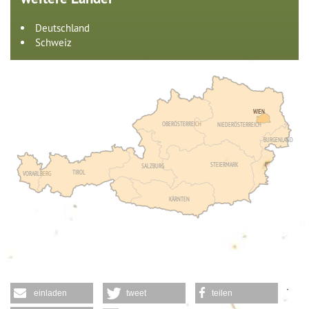
Deutschland
Schweiz
WIEN
OBERÖSTERREICH
NIEDERÖSTERREICH
BURGENLAND
STEIERMARK
SALZBURG
TIROL
VORARLBERG
KÄRNTEN
einladen
tweet
teilen