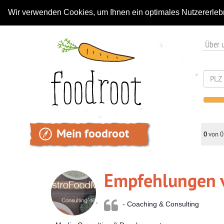
Wir verwenden Cookies, um Ihnen ein optimales Nutzererleb
Über 
Mein foodroot
0
von 0
Empfehlungen 
- Coaching & Consulting