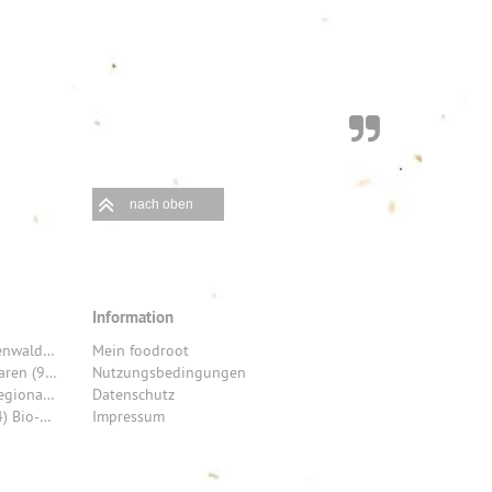
nach oben
Information
REGIONEN: Franken (52) Frankfurt am Main (28) Freiburg (28) Odenwald (26) Saarland (26) München (20) Tuttlingen (20) Allgäu (19) Hohenlohekreis (17) Stuttgart (16)
Mein foodroot
PRODUKTE: Fleisch- und Wurstwaren (12) Wein (12) Brot & Backwaren (9) Honig (7) Käse (6) Bier (6) Schokolade (6) Gemüse (5) Eier (5) Rind (4)
Nutzungsbedingungen
KÜCHE: Modern (29) Kreativ (29) Französisch (26) Gehoben (10) Regional Deutsch (7) Traditionell (4) Europäisch (2) Klassisch (2) Asiatisch (1) HartKernHessisch (1)
Datenschutz
SORTIMENT: Hofladen (14) Imkerei (8) Bäckerei (5) Präsentkörbe (4) Bio-Produkte (4) Weingut (4) Bio Brot (3) Bio-Gemüse (3) Fleisch (3) regionale Frischware (3)
Impressum