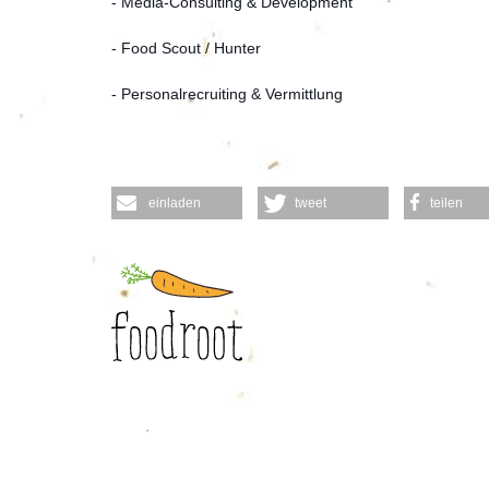
- Media-Consulting & Development
- Food Scout / Hunter
- Personalrecruiting & Vermittlung
einladen
tweet
teilen