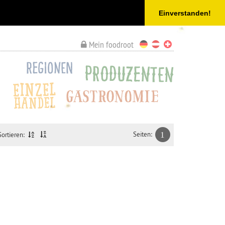
Einverstanden!
Mein foodroot
Seiten:
1
Sortieren: