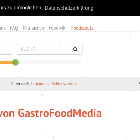
nis zu ermöglichen.
Datenschutzerklärung
uns
FAQ
Mitmachen
Foodwiki
Foodscouts
Filter nach
Regionen
Schlagworte
von GastroFoodMedia