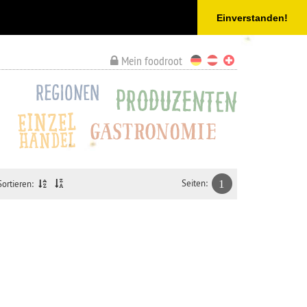
Einverstanden!
Mein foodroot
Seiten:
1
Sortieren: