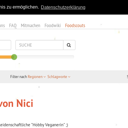
nis zu ermöglichen.
Datenschutzerklärung
uns
FAQ
Mitmachen
Foodwiki
Foodscouts
Filter nach
Regionen
Schlagworte
on Nici
leidenschaftliche "Hobby Veganerin" ;)