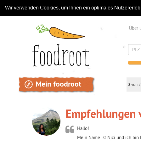
Wir verwenden Cookies, um Ihnen ein optimales Nutzererleb
Über 
Mein foodroot
2
von 2
Empfehlungen v
Hallo!
Mein Name ist Nici und ich bin 