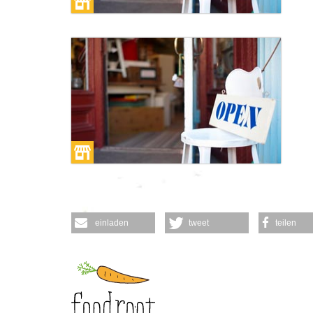
einladen
tweet
teilen