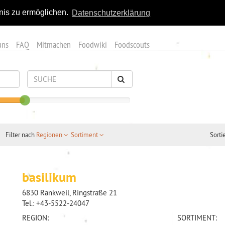
nis zu ermöglichen.
Datenschutzerklärung
uns
FAQ
Mitmachen
Foodwiki
Foodscouts
Sorti
Filter nach
Regionen
Sortiment
basilikum
6830 Rankweil, Ringstraße 21
Tel.:
+43-5522-24047
REGION:
SORTIMENT: