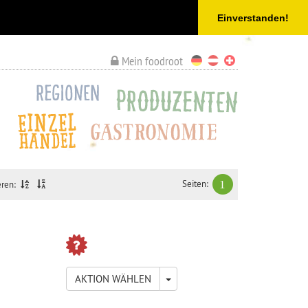
Einverstanden!
Mein foodroot
Seiten:
1
eren:
TOGGLE DROPDOWN
AKTION WÄHLEN