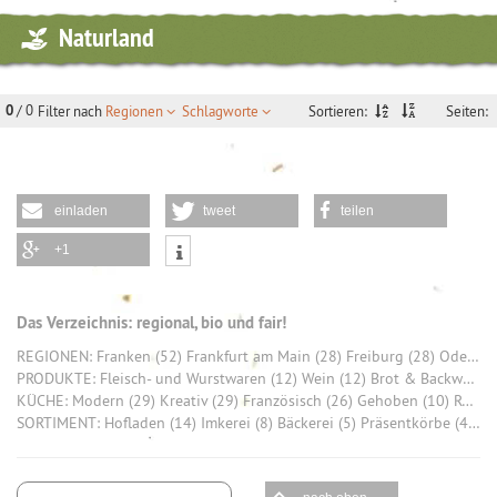
Naturland
0
/ 0
Sortieren:
Filter nach
Regionen
Schlagworte
Seiten:
einladen
tweet
teilen
+1
Das Verzeichnis: regional, bio und fair!
REGIONEN: Franken (52) Frankfurt am Main (28) Freiburg (28) Odenwald (26) Saarland (26) München (20) Tuttlingen (20) Allgäu (19) Hohenlohekreis (17) Stuttgart (16)
PRODUKTE: Fleisch- und Wurstwaren (12) Wein (12) Brot & Backwaren (9) Honig (7) Käse (6) Bier (6) Schokolade (6) Gemüse (5) Eier (5) Rind (4)
KÜCHE: Modern (29) Kreativ (29) Französisch (26) Gehoben (10) Regional Deutsch (7) Traditionell (4) Europäisch (2) Klassisch (2) Asiatisch (1) HartKernHessisch (1)
SORTIMENT: Hofladen (14) Imkerei (8) Bäckerei (5) Präsentkörbe (4) Bio-Produkte (4) Weingut (4) Bio Brot (3) Bio-Gemüse (3) Fleisch (3) regionale Frischware (3)