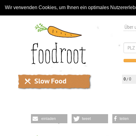
Wir verwenden Cookies, um Ihnen ein optimales Nutzererleb
Über 
Slow Food
0
/ 0
einladen
tweet
teilen