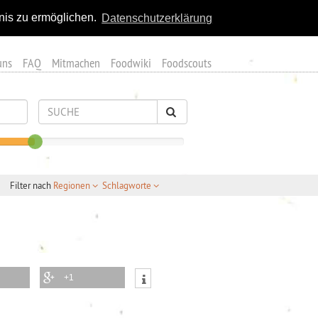
nis zu ermöglichen.
Datenschutzerklärung
uns
FAQ
Mitmachen
Foodwiki
Foodscouts
Filter nach
Regionen
Schlagworte
+1