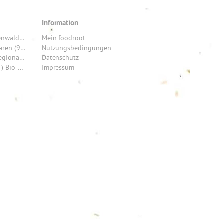
Information
REGIONEN: Franken (52) Frankfurt am Main (28) Freiburg (28) Odenwald (26) Saarland (26) München (20) Tuttlingen (20) Allgäu (19) Hohenlohekreis (17) Stuttgart (16)
Mein foodroot
PRODUKTE: Fleisch- und Wurstwaren (12) Wein (12) Brot & Backwaren (9) Honig (7) Käse (6) Bier (6) Schokolade (6) Gemüse (5) Eier (5) Rind (4)
Nutzungsbedingungen
KÜCHE: Modern (29) Kreativ (29) Französisch (26) Gehoben (10) Regional Deutsch (7) Traditionell (4) Europäisch (2) Klassisch (2) Asiatisch (1) HartKernHessisch (1)
Datenschutz
SORTIMENT: Hofladen (14) Imkerei (8) Bäckerei (5) Präsentkörbe (4) Bio-Produkte (4) Weingut (4) Bio Brot (3) Bio-Gemüse (3) Fleisch (3) regionale Frischware (3)
Impressum