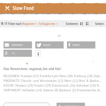
Slow Food
0
/ 0
Sortieren:
Filter nach
Regionen
Schlagworte
Seiten:
einladen
tweet
teilen
+1
Das Verzeichnis: regional, bio und fair!
REGIONEN: Franken (52) Frankfurt am Main (28) Freiburg (28) Odenwald (26) Saarland (26) München (20) Tuttlingen (20) Allgäu (19) Hohenlohekreis (17) Stuttgart (16)
PRODUKTE: Fleisch- und Wurstwaren (12) Wein (12) Brot & Backwaren (9) Honig (7) Käse (6) Bier (6) Schokolade (6) Gemüse (5) Eier (5) Rind (4)
KÜCHE: Modern (29) Kreativ (29) Französisch (26) Gehoben (10) Regional Deutsch (7) Traditionell (4) Europäisch (2) Klassisch (2) Asiatisch (1) HartKernHessisch (1)
SORTIMENT: Hofladen (14) Imkerei (8) Bäckerei (5) Präsentkörbe (4) Bio-Produkte (4) Weingut (4) Bio Brot (3) Bio-Gemüse (3) Fleisch (3) regionale Frischware (3)