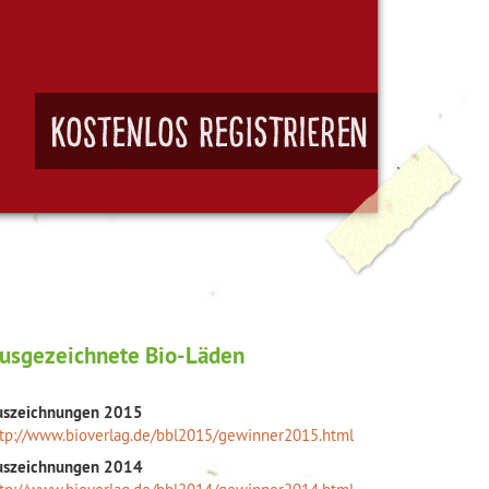
usgezeichnete Bio-Läden
uszeichnungen 2015
tp://www.bioverlag.de/bbl2015/gewinner2015.html
uszeichnungen 2014