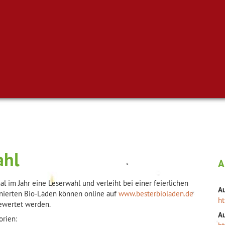
ahl
A
al im Jahr eine Leserwahl und verleiht bei einer feierlichen
A
minierten Bio-Läden können online auf
www.besterbioladen.de
ht
ewertet werden.
A
orien: