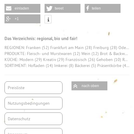
einladen
tweet
teilen
+1
Das Verzeichnis: regional, bio und fair!
REGIONEN: Franken (52) Frankfurt am Main (28) Freiburg (28) Odenwald (26) Saarland (26) München (20) Tuttlingen (20) Allgäu (19) Hohenlohekreis (17) Stuttgart (16)
PRODUKTE: Fleisch- und Wurstwaren (12) Wein (12) Brot & Backwaren (9) Honig (7) Käse (6) Bier (6) Schokolade (6) Gemüse (5) Eier (5) Rind (4)
KÜCHE: Modern (29) Kreativ (29) Französisch (26) Gehoben (10) Regional Deutsch (7) Traditionell (4) Europäisch (2) Klassisch (2) Asiatisch (1) HartKernHessisch (1)
SORTIMENT: Hofladen (14) Imkerei (8) Bäckerei (5) Präsentkörbe (4) Bio-Produkte (4) Weingut (4) Bio Brot (3) Bio-Gemüse (3) Fleisch (3) regionale Frischware (3)
nach oben
Preisliste
Nutzungsbedingungen
Datenschutz